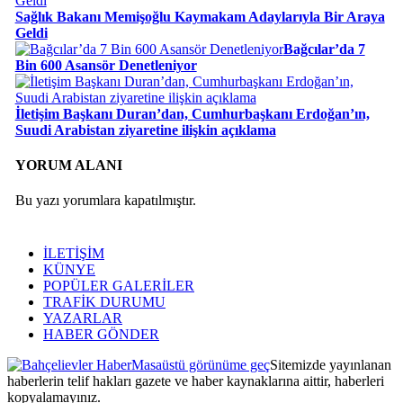
Sağlık Bakanı Memişoğlu Kaymakam Adaylarıyla Bir Araya
Geldi
Bağcılar’da 7
Bin 600 Asansör Denetleniyor
İletişim Başkanı Duran’dan, Cumhurbaşkanı Erdoğan’ın,
Suudi Arabistan ziyaretine ilişkin açıklama
YORUM ALANI
Bu yazı yorumlara kapatılmıştır.
İLETİŞİM
KÜNYE
POPÜLER GALERİLER
TRAFİK DURUMU
YAZARLAR
HABER GÖNDER
Masaüstü görünüme geç
Sitemizde yayınlanan
haberlerin telif hakları gazete ve haber kaynaklarına aittir, haberleri
kopyalamayınız.