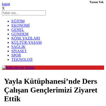
Yorum Yok
kapat
X
EĞİTİM
EKONOMİ
GENEL
GÜNDEM
KÖŞE YAZILARI
KÜLTÜR-YAŞAM
SAĞLIK
SİYASET
SPOR
TEKNOLOJİ
Yayla Kütüphanesi’nde Ders
Çalışan Gençlerimizi Ziyaret
Ettik