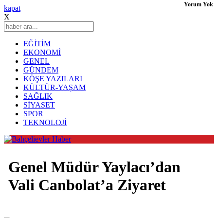
Yorum Yok
kapat
X
EĞİTİM
EKONOMİ
GENEL
GÜNDEM
KÖŞE YAZILARI
KÜLTÜR-YAŞAM
SAĞLIK
SİYASET
SPOR
TEKNOLOJİ
Genel Müdür Yaylacı’dan
Vali Canbolat’a Ziyaret