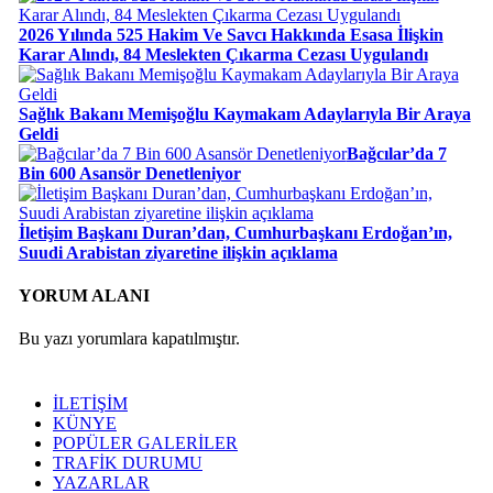
2026 Yılında 525 Hakim Ve Savcı Hakkında Esasa İlişkin
Karar Alındı, 84 Meslekten Çıkarma Cezası Uygulandı
Sağlık Bakanı Memişoğlu Kaymakam Adaylarıyla Bir Araya
Geldi
Bağcılar’da 7
Bin 600 Asansör Denetleniyor
İletişim Başkanı Duran’dan, Cumhurbaşkanı Erdoğan’ın,
Suudi Arabistan ziyaretine ilişkin açıklama
YORUM ALANI
Bu yazı yorumlara kapatılmıştır.
İLETİŞİM
KÜNYE
POPÜLER GALERİLER
TRAFİK DURUMU
YAZARLAR