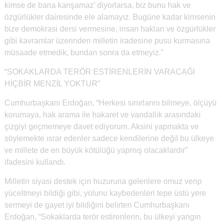
kimse de bana karışamaz’ diyorlarsa, biz bunu hak ve
özgürlükler dairesinde ele alamayız. Bugüne kadar kimsenin
bize demokrasi dersi vermesine, insan hakları ve özgürlükler
gibi kavramlar üzerinden milletin iradesine pusu kurmasına
müsaade etmedik, bundan sonra da etmeyiz.”
“SOKAKLARDA TERÖR ESTİRENLERİN VARACAĞI
HİÇBİR MENZİL YOKTUR”
Cumhurbaşkanı Erdoğan, “Herkesi sınırlarını bilmeye, ölçüyü
korumaya, hak arama ile hakaret ve vandallık arasındaki
çizgiyi geçmemeye davet ediyorum. Aksini yapmakta ve
söylemekte ısrar edenler sadece kendilerine değil bu ülkeye
ve millete de en büyük kötülüğü yapmış olacaklardır”
ifadesini kullandı.
Milletin siyasi destek için huzuruna gelenlere omuz verip
yüceltmeyi bildiği gibi, yolunu kaybedenleri tepe üstü yere
sermeyi de gayet iyi bildiğini belirten Cumhurbaşkanı
Erdoğan, “Sokaklarda terör estirenlerin, bu ülkeyi yangın