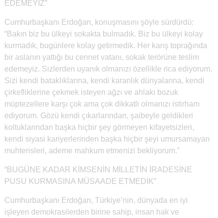
EDEMEYİZ”
Cumhurbaşkanı Erdoğan, konuşmasını şöyle sürdürdü:
“Bakın biz bu ülkeyi sokakta bulmadık. Biz bu ülkeyi kolay
kurmadık, bugünlere kolay getirmedik. Her karış toprağında
bir aslanın yattığı bu cennet vatanı, sokak terörüne teslim
edemeyiz. Sizlerden uyanık olmanızı özellikle rica ediyorum.
Sizi kendi bataklıklarına, kendi karanlık dünyalarına, kendi
çirkefliklerine çekmek isteyen ağzı ve ahlakı bozuk
müptezellere karşı çok ama çok dikkatli olmanızı istirham
ediyorum. Gözü kendi çıkarlarından, şaibeyle geldikleri
koltuklarından başka hiçbir şey görmeyen kifayetsizleri,
kendi siyasi kariyerlerinden başka hiçbir şeyi umursamayan
muhterisleri, ademe mahkum etmenizi bekliyorum.”
“BUGÜNE KADAR KİMSENİN MİLLETİN İRADESİNE
PUSU KURMASINA MÜSAADE ETMEDİK”
Cumhurbaşkanı Erdoğan, Türkiye’nin, dünyada en iyi
işleyen demokrasilerden birine sahip, insan hak ve