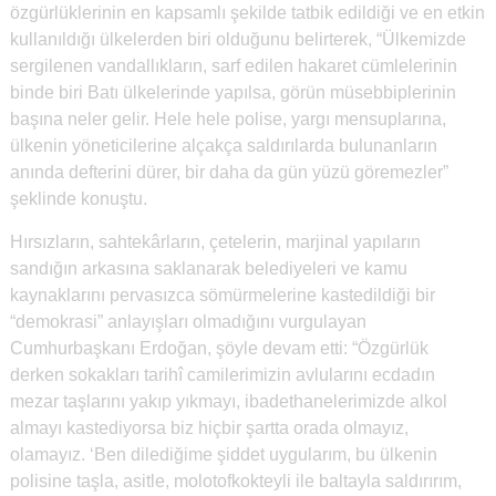
özgürlüklerinin en kapsamlı şekilde tatbik edildiği ve en etkin
kullanıldığı ülkelerden biri olduğunu belirterek, “Ülkemizde
sergilenen vandallıkların, sarf edilen hakaret cümlelerinin
binde biri Batı ülkelerinde yapılsa, görün müsebbiplerinin
başına neler gelir. Hele hele polise, yargı mensuplarına,
ülkenin yöneticilerine alçakça saldırılarda bulunanların
anında defterini dürer, bir daha da gün yüzü göremezler”
şeklinde konuştu.
Hırsızların, sahtekârların, çetelerin, marjinal yapıların
sandığın arkasına saklanarak belediyeleri ve kamu
kaynaklarını pervasızca sömürmelerine kastedildiği bir
“demokrasi” anlayışları olmadığını vurgulayan
Cumhurbaşkanı Erdoğan, şöyle devam etti: “Özgürlük
derken sokakları tarihî camilerimizin avlularını ecdadın
mezar taşlarını yakıp yıkmayı, ibadethanelerimizde alkol
almayı kastediyorsa biz hiçbir şartta orada olmayız,
olamayız. ‘Ben dilediğime şiddet uygularım, bu ülkenin
polisine taşla, asitle, molotofkokteyli ile baltayla saldırırım,