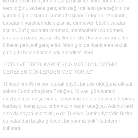
Bu dönemde gençlerin arasına nifak ve nefret tohumları
serpildiğini, sadece gençlerin değil milletin geleceğinin de
karartıldığını aktaran Cumhurbaşkanı Erdoğan, “Anaların,
babaların yüreklerinde sızısı hiç dinmeyen büyük yaralar
açtılar. Sırf çıkarlarını korumak, menfaatlerini sürdürmek,
paralarına para, siyasi ikballerine ikbal katmak uğruna, bu
ülkenin pırıl pırıl gençlerini, fidan gibi delikanlılarını bozuk
para gibi harcamaktan çekinmediler” dedi.
“EZELÎ VE EBEDÎ KARDEŞLİĞİMİZİ BÜYÜTMEMİZ
GEREKEN GÜNLERDEN GEÇİYORUZ”
Türkiye’nin 85 milyon olarak büyük bir aile olduğuna dikkati
çeken Cumhurbaşkanı Erdoğan, “Siyasi görüşümüz,
mezhebimiz, meşrebimiz, kökenimiz ne olursa olsun hepimiz
kardeşiz, komşuyuz, birbirimizin kader ortağıyız. Adımız farklı
olsa da soyadımız tektir, o da Türkiye Cumhuriyeti’dir. Bizim
bu vatandan başka gidecek bir yerimiz yok” ifadelerini
kullandı.