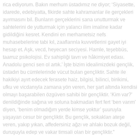
rica ediyorum. Bakın merhum üstadımız ne diyor; ‘Siyasette,
idarede, edebiyatta, fikirde sahte kahramanlar ile gerçekleri
ayırmasını bil. Bunların gerçeklerini sana unutturmak ve
sahtelerini de yutturmak için yalancı ilim imaline kadar
gidildiğini kesret. Kendini en merhametsiz nefs
muhasebelerine tabi kıl, zaaflarınla kuvvetlerini gayet iyi
hesap et. Aşk, vecd, heyecan seciyesi. Hamle, teşebbüs,
taarruz psikolojisi. Ev sahipliği tavrı ve hâkimiyet edası.
Anadolu genci sen ol artık.’ İşte bizim idealimizdeki gençlik,
üstadın bu cümlelerinde vücut bulan gençliktir. Sahte ile
hakikiyi ayırt edecek ferasete haiz, bilgisi, bilinci, birikimi,
ufku ve vicdanıyla zamana yön veren, her şart altında kendisi
olmayı başarabilen özgüven sahibi bir gençliktir. ‘Kim var?’
denildiğinde sağına ve soluna bakmadan fert fert ‘ben varım’
diyen, ‘benim olmadığım yerde kimse yoktur’ şuuruyla
yaşayan cesur bir gençliktir. Bu gençlik, sokakları ateşe
veren, yakıp yıkan, affedersiniz ağzı ve ahlakı bozuk değil,
duruşuyla edep ve vakar timsali olan bir gençliktir.”