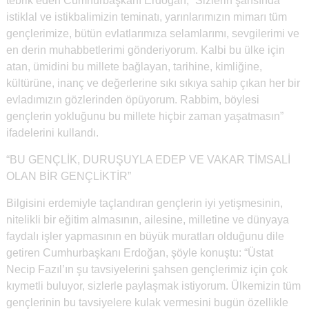
tebrik eden Cumhurbaşkanı Erdoğan, “Sizlerin şahsında
istiklal ve istikbalimizin teminatı, yarınlarımızın mimarı tüm
gençlerimize, bütün evlatlarımıza selamlarımı, sevgilerimi ve
en derin muhabbetlerimi gönderiyorum. Kalbi bu ülke için
atan, ümidini bu millete bağlayan, tarihine, kimliğine,
kültürüne, inanç ve değerlerine sıkı sıkıya sahip çıkan her bir
evladımızın gözlerinden öpüyorum. Rabbim, böylesi
gençlerin yokluğunu bu millete hiçbir zaman yaşatmasın”
ifadelerini kullandı.
“BU GENÇLİK, DURUŞUYLA EDEP VE VAKAR TİMSALİ
OLAN BİR GENÇLİKTİR”
Bilgisini erdemiyle taçlandıran gençlerin iyi yetişmesinin,
nitelikli bir eğitim almasının, ailesine, milletine ve dünyaya
faydalı işler yapmasının en büyük muratları olduğunu dile
getiren Cumhurbaşkanı Erdoğan, şöyle konuştu: “Üstat
Necip Fazıl’ın şu tavsiyelerini şahsen gençlerimiz için çok
kıymetli buluyor, sizlerle paylaşmak istiyorum. Ülkemizin tüm
gençlerinin bu tavsiyelere kulak vermesini bugün özellikle