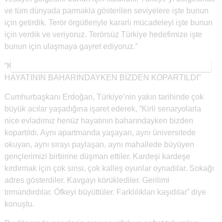
ve tüm dünyada parmakla gösterilen seviyelere işte bunun
için getirdik. Terör örgütleriyle kararlı mücadeleyi işte bunun
için verdik ve veriyoruz. Terörsüz Türkiye hedefimize işte
bunun için ulaşmaya gayret ediyoruz.”
“KİRLİ SENARYOLARLA NİCE EVLADIMIZ HENÜZ
HAYATININ BAHARINDAYKEN BİZDEN KOPARTILDI”
Cumhurbaşkanı Erdoğan, Türkiye’nin yakın tarihinde çok
büyük acılar yaşadığına işaret ederek, “Kirli senaryolarla
nice evladımız henüz hayatının baharındayken bizden
kopartıldı. Aynı apartmanda yaşayan, aynı üniversitede
okuyan, aynı sırayı paylaşan, aynı mahallede büyüyen
gençlerimizi birbirine düşman ettiler. Kardeşi kardeşe
kırdırmak için çok sinsi, çok kalleş oyunlar oynadılar. Sokağı
adres gösterdiler. Kavgayı körüklediler. Gerilimi
tırmandırdılar. Öfkeyi büyüttüler. Farklılıkları kaşıdılar” diye
konuştu.