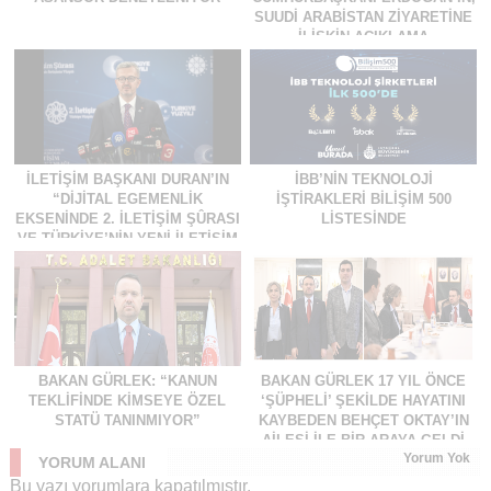
SUUDI ARABISTAN ZIYARETINE
ILIŞKIN AÇIKLAMA
İLETIŞIM BAŞKANI DURAN’IN
İBB’NIN TEKNOLOJI
“DIJITAL EGEMENLIK
İŞTIRAKLERI BILIŞIM 500
EKSENINDE 2. İLETIŞIM ŞÛRASI
LISTESINDE
VE TÜRKIYE’NIN YENI İLETIŞIM
VIZYONU” BAŞLIKLI MAKALESI
BAKAN GÜRLEK: “KANUN
BAKAN GÜRLEK 17 YIL ÖNCE
TEKLIFINDE KIMSEYE ÖZEL
‘ŞÜPHELI’ ŞEKILDE HAYATINI
STATÜ TANINMIYOR”
KAYBEDEN BEHÇET OKTAY’IN
AILESI İLE BIR ARAYA GELDI
Yorum Yok
YORUM ALANI
Bu yazı yorumlara kapatılmıştır.