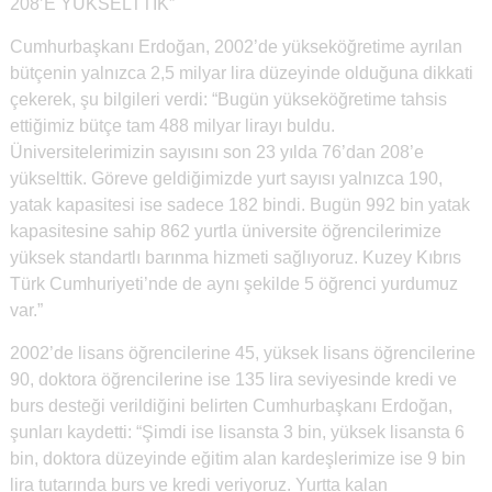
208’E YÜKSELTTİK”
Cumhurbaşkanı Erdoğan, 2002’de yükseköğretime ayrılan
bütçenin yalnızca 2,5 milyar lira düzeyinde olduğuna dikkati
çekerek, şu bilgileri verdi: “Bugün yükseköğretime tahsis
ettiğimiz bütçe tam 488 milyar lirayı buldu.
Üniversitelerimizin sayısını son 23 yılda 76’dan 208’e
yükselttik. Göreve geldiğimizde yurt sayısı yalnızca 190,
yatak kapasitesi ise sadece 182 bindi. Bugün 992 bin yatak
kapasitesine sahip 862 yurtla üniversite öğrencilerimize
yüksek standartlı barınma hizmeti sağlıyoruz. Kuzey Kıbrıs
Türk Cumhuriyeti’nde de aynı şekilde 5 öğrenci yurdumuz
var.”
2002’de lisans öğrencilerine 45, yüksek lisans öğrencilerine
90, doktora öğrencilerine ise 135 lira seviyesinde kredi ve
burs desteği verildiğini belirten Cumhurbaşkanı Erdoğan,
şunları kaydetti: “Şimdi ise lisansta 3 bin, yüksek lisansta 6
bin, doktora düzeyinde eğitim alan kardeşlerimize ise 9 bin
lira tutarında burs ve kredi veriyoruz. Yurtta kalan