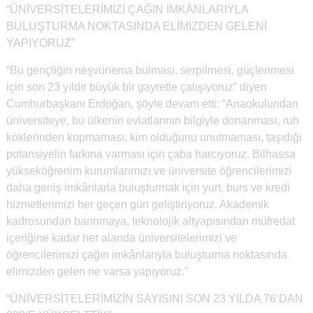
“ÜNİVERSİTELERİMİZİ ÇAĞIN İMKÂNLARIYLA
BULUŞTURMA NOKTASINDA ELİMİZDEN GELENİ
YAPIYORUZ”
“Bu gençliğin neşvünema bulması, serpilmesi, güçlenmesi
için son 23 yıldır büyük bir gayretle çalışıyoruz” diyen
Cumhurbaşkanı Erdoğan, şöyle devam etti: “Anaokulundan
üniversiteye, bu ülkenin evlatlarının bilgiyle donanması, ruh
köklerinden kopmaması, kim olduğunu unutmaması, taşıdığı
potansiyelin farkına varması için çaba harcıyoruz. Bilhassa
yükseköğrenim kurumlarımızı ve üniversite öğrencilerimizi
daha geniş imkânlarla buluşturmak için yurt, burs ve kredi
hizmetlerimizi her geçen gün geliştiriyoruz. Akademik
kadrosundan barınmaya, teknolojik altyapısından müfredat
içeriğine kadar her alanda üniversitelerimizi ve
öğrencilerimizi çağın imkânlarıyla buluşturma noktasında
elimizden gelen ne varsa yapıyoruz.”
“ÜNİVERSİTELERİMİZİN SAYISINI SON 23 YILDA 76’DAN