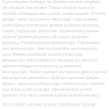
Cumhurbaşkanı Erdoğan, bir olmaktan beraber olmaktan,
diri olmaktan, hep beraber Türkiye olmaktan başka bir
seçenek olmadığının altını çizerek, şunları kaydetti: “Kıymetli
gençler, nefreti, husumeti ve öfkeyi değil, ezelî ve ebedî
kardeşliğimizi büyütmemiz gereken günlerden geçiyoruz.
Sabırla, sağduyuyla, aklıselimle, soğukkanlılıkla hareket
etmemiz gereken gerçekten çok hassas günlerden
geçiyoruz. Provokasyonlara gelmeyeceğiz. Kışkırtmalara
prim vermeyeceğiz, öfkemize kesinlikle yenilmeyeceğiz.
Sonu felakete varabilecek karanlık yollara asla
girmeyeceğiz. Kendi pisliklerini kapatmak için gençlerin
arkasına saklanan korkakların ucuz siyasetine
kanmayacağız. Hakkını yedikleri yüz binlerce gencin yüzüne
bakamayacak sahtekârların alçak senaryolarının parçası,
figüranı, piyonu asla olmayacağız. Hukuksuzluğun hesabını
yine hukuk içinde soracağız. Demokrasimize yönelik
saldırıları yine meşru zeminde kalarak bertaraf edeceğiz.”
“BU CENNET VATANI, SOKAK TERÖRÜNE TESLİM