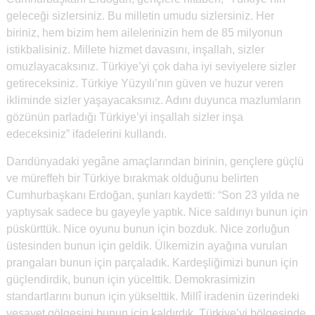
geleceği sizlersiniz. Bu milletin umudu sizlersiniz. Her
biriniz, hem bizim hem ailelerinizin hem de 85 milyonun
istikbalisiniz. Millete hizmet davasını, inşallah, sizler
omuzlayacaksınız. Türkiye’yi çok daha iyi seviyelere sizler
getireceksiniz. Türkiye Yüzyılı’nın güven ve huzur veren
ikliminde sizler yaşayacaksınız. Adını duyunca mazlumların
gözünün parladığı Türkiye’yi inşallah sizler inşa
edeceksiniz” ifadelerini kullandı.
Darıdünyadaki yegâne amaçlarından birinin, gençlere güçlü
ve müreffeh bir Türkiye bırakmak olduğunu belirten
Cumhurbaşkanı Erdoğan, şunları kaydetti: “Son 23 yılda ne
yaptıysak sadece bu gayeyle yaptık. Nice saldırıyı bunun için
püskürttük. Nice oyunu bunun için bozduk. Nice zorluğun
üstesinden bunun için geldik. Ülkemizin ayağına vurulan
prangaları bunun için parçaladık. Kardeşliğimizi bunun için
güçlendirdik, bunun için yücelttik. Demokrasimizin
standartlarını bunun için yükselttik. Millî iradenin üzerindeki
vesayet gölgesini bunun için kaldırdık. Türkiye’yi bölgesinde