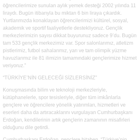
öğrencilerimize sunulan aylık yemek desteği 2002 yılında 11
liraydı. Bugün itibarıyla bu miktarı 6 bin liraya çıkardık.
Yurtlarımızda konaklayan öğrencilerimizi kültürel, sosyal,
akademik ve sportif faaliyetlerle destekliyoruz. Gençlik
merkezlerimizin sayısı dikkat buyurunuz sadece 9’du. Bugün
tam 533 gençlik merkezimiz var. Spor salonlarımız, atletizm
pistlerimiz, futbol sahalarımız, yarı ve tam olimpik yüzme
havuzlarımız ile 81 ilimizin tamamındaki gençlerimize hizmet
veriyoruz.”
“TÜRKİYE’NİN GELECEĞİ SİZLERSİNİZ”
Konuşmasında bilim ve teknoloji merkezleriyle,
kütüphanelerle, spor tesisleriyle, diğer tüm imkânlarla
gençlere ve öğrencilere yönelik yatırımları, hizmetleri ve
eserleri daha da artıracaklarını vurgulayan Cumhurbaşkanı
Erdoğan, kendilerinin artık gençlerin zamanının misafirleri
olduğunu dile getirdi.
Cumhurbaşkanı Erdoğan, gençlere hitaben, “Türkiye’nin