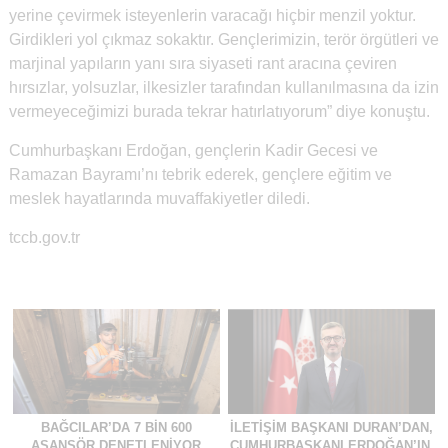
yerine çevirmek isteyenlerin varacağı hiçbir menzil yoktur.
Girdikleri yol çıkmaz sokaktır. Gençlerimizin, terör örgütleri ve
marjinal yapıların yanı sıra siyaseti rant aracına çeviren
hırsızlar, yolsuzlar, ilkesizler tarafından kullanılmasına da izin
vermeyeceğimizi burada tekrar hatırlatıyorum” diye konuştu.
Cumhurbaşkanı Erdoğan, gençlerin Kadir Gecesi ve
Ramazan Bayramı’nı tebrik ederek, gençlere eğitim ve
meslek hayatlarında muvaffakiyetler diledi.
tccb.gov.tr
BAĞCILAR’DA 7 BIN 600
İLETIŞIM BAŞKANI DURAN’DAN,
ASANSÖR DENETLENIYOR
CUMHURBAŞKANI ERDOĞAN’IN,