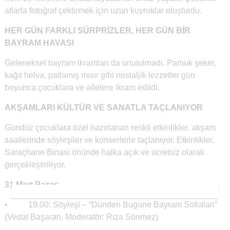
atlarla fotoğraf çektirmek için uzun kuyruklar oluşturdu.
HER GÜN FARKLI SÜRPRİZLER, HER GÜN BİR
BAYRAM HAVASI
Geleneksel bayram ikramları da unutulmadı. Pamuk şeker,
kağıt helva, patlamış mısır gibi nostaljik lezzetler gün
boyunca çocuklara ve ailelere ikram edildi.
AKŞAMLARI KÜLTÜR VE SANATLA TAÇLANIYOR
Gündüz çocuklara özel hazırlanan renkli etkinlikler, akşam
saatlerinde söyleşiler ve konserlerle taçlanıyor. Etkinlikler,
Saraçhane Binası önünde halka açık ve ücretsiz olarak
gerçekleştiriliyor.
31 Mart Pazar:
• 19.00: Söyleşi – “Dünden Bugüne Bayram Sofraları”
(Vedat Başaran, Moderatör: Rıza Sönmez)