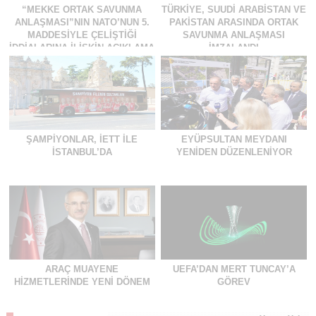
“MEKKE ORTAK SAVUNMA
TÜRKIYE, SUUDI ARABISTAN VE
ANLAŞMASI”NIN NATO’NUN 5.
PAKISTAN ARASINDA ORTAK
MADDESIYLE ÇELIŞTIĞI
SAVUNMA ANLAŞMASI
IDDIALARINA ILIŞKIN AÇIKLAMA
IMZALANDI
ŞAMPIYONLAR, İETT İLE
EYÜPSULTAN MEYDANI
İSTANBUL’DA
YENIDEN DÜZENLENIYOR
ARAÇ MUAYENE
UEFA’DAN MERT TUNCAY’A
HIZMETLERINDE YENI DÖNEM
GÖREV