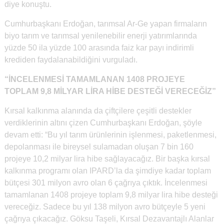
diye konuştu.
Cumhurbaşkanı Erdoğan, tarımsal Ar-Ge yapan firmaların
biyo tarım ve tarımsal yenilenebilir enerji yatırımlarında
yüzde 50 ila yüzde 100 arasında faiz kar payı indirimli
krediden faydalanabildiğini vurguladı.
“İNCELENMESİ TAMAMLANAN 1408 PROJEYE
TOPLAM 9,8 MİLYAR LİRA HİBE DESTEĞİ VERECEĞİZ”
Kırsal kalkınma alanında da çiftçilere çeşitli destekler
verdiklerinin altını çizen Cumhurbaşkanı Erdoğan, şöyle
devam etti: “Bu yıl tarım ürünlerinin işlenmesi, paketlenmesi,
depolanması ile bireysel sulamadan oluşan 7 bin 160
projeye 10,2 milyar lira hibe sağlayacağız. Bir başka kırsal
kalkınma programı olan IPARD’la da şimdiye kadar toplam
bütçesi 301 milyon avro olan 6 çağrıya çıktık. İncelenmesi
tamamlanan 1408 projeye toplam 9,8 milyar lira hibe desteği
vereceğiz. Sadece bu yıl 138 milyon avro bütçeyle 5 yeni
çağrıya çıkacağız. Göksu Taşeli, Kırsal Dezavantajlı Alanlar