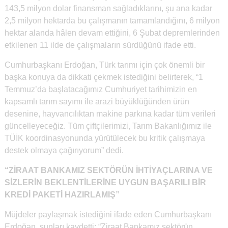
143,5 milyon dolar finansman sağladıklarını, şu ana kadar
2,5 milyon hektarda bu çalışmanın tamamlandığını, 6 milyon
hektar alanda hâlen devam ettiğini, 6 Şubat depremlerinden
etkilenen 11 ilde de çalışmaların sürdüğünü ifade etti.
Cumhurbaşkanı Erdoğan, Türk tarımı için çok önemli bir
başka konuya da dikkati çekmek istediğini belirterek, “1
Temmuz’da başlatacağımız Cumhuriyet tarihimizin en
kapsamlı tarım sayımı ile arazi büyüklüğünden ürün
desenine, hayvancılıktan makine parkına kadar tüm verileri
güncelleyeceğiz. Tüm çiftçilerimizi, Tarım Bakanlığımız ile
TÜİK koordinasyonunda yürütülecek bu kritik çalışmaya
destek olmaya çağırıyorum” dedi.
“ZİRAAT BANKAMIZ SEKTÖRÜN İHTİYAÇLARINA VE
SİZLERİN BEKLENTİLERİNE UYGUN BAŞARILI BİR
KREDİ PAKETİ HAZIRLAMIŞ”
Müjdeler paylaşmak istediğini ifade eden Cumhurbaşkanı
Erdoğan, şunları kaydetti: “Ziraat Bankamız sektörün