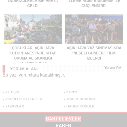
ÖĞRENCILERLE BIR ARAYA
İZLEME AĞINI BANDIRMA ILE
GELDI
GÜÇLENDIRDI
ÇOCUKLAR, AÇIK HAVA
AÇIK HAVA YAZ SINEMASINDA
KÜTÜPHANESI’NDE KITAP
“NEŞELI GÜNLER” FILMI
OKUMA ALIŞKANLIĞI
IZLENDI
KAZANIYORLAR
Yorum Yok
YORUM ALANI
Bu yazı yorumlara kapatılmıştır.
İLETİŞİM
KÜNYE
POPÜLER GALERİLER
TRAFİK DURUMU
YAZARLAR
HABER GÖNDER