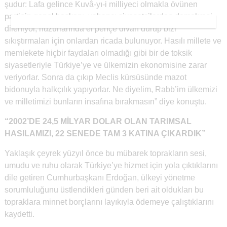
şudur: Lafa gelince Kuvâ-yı-i milliyeci olmakla övünen
partinin genel başkanı, yabancı siyasetçilerden demokrasi
dileniyor, huzurlarında el pençe divan durup bizi
sıkıştırmaları için onlardan ricada bulunuyor. Hasılı millete ve
memlekete hiçbir faydaları olmadığı gibi bir de toksik
siyasetleriyle Türkiye’ye ve ülkemizin ekonomisine zarar
veriyorlar. Sonra da çıkıp Meclis kürsüsünde mazot
bidonuyla halkçılık yapıyorlar. Ne diyelim, Rabb’im ülkemizi
ve milletimizi bunların insafına bırakmasın” diye konuştu.
“2002’DE 24,5 MİLYAR DOLAR OLAN TARIMSAL
HASILAMIZI, 22 SENEDE TAM 3 KATINA ÇIKARDIK”
Yaklaşık çeyrek yüzyıl önce bu mübarek toprakların sesi,
umudu ve ruhu olarak Türkiye’ye hizmet için yola çıktıklarını
dile getiren Cumhurbaşkanı Erdoğan, ülkeyi yönetme
sorumluluğunu üstlendikleri günden beri ait oldukları bu
topraklara minnet borçlarını layıkıyla ödemeye çalıştıklarını
kaydetti.