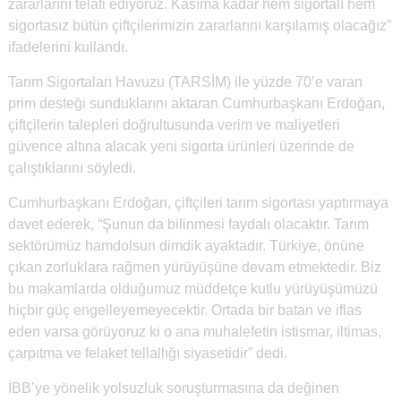
zararlarını telafi ediyoruz. Kasıma kadar hem sigortalı hem
sigortasız bütün çiftçilerimizin zararlarını karşılamış olacağız”
ifadelerini kullandı.
Tarım Sigortaları Havuzu (TARSİM) ile yüzde 70’e varan
prim desteği sunduklarını aktaran Cumhurbaşkanı Erdoğan,
çiftçilerin talepleri doğrultusunda verim ve maliyetleri
güvence altına alacak yeni sigorta ürünleri üzerinde de
çalıştıklarını söyledi.
Cumhurbaşkanı Erdoğan, çiftçileri tarım sigortası yaptırmaya
davet ederek, “Şunun da bilinmesi faydalı olacaktır. Tarım
sektörümüz hamdolsun dimdik ayaktadır. Türkiye, önüne
çıkan zorluklara rağmen yürüyüşüne devam etmektedir. Biz
bu makamlarda olduğumuz müddetçe kutlu yürüyüşümüzü
hiçbir güç engelleyemeyecektir. Ortada bir batan ve iflas
eden varsa görüyoruz ki o ana muhalefetin istismar, iltimas,
çarpıtma ve felaket tellallığı siyasetidir” dedi.
İBB’ye yönelik yolsuzluk soruşturmasına da değinen