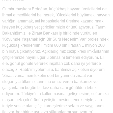
Cumhurbaşkanı Erdoğan, küçükbaş hayvan üreticilerini de
ihmal etmediklerini belirterek, “Ölçeklerini büyütmek, hayvan
varlığını arttırmak, atıl kapasitelerini üretime kazandırmak
isteyen küçükbaş yetiştiricilerimizin önünü açıyoruz. Tarım
Bakanlığımız ile Ziraat Bankası iş birliğinde yürütülen
‘Köyümde Yaşamak İçin Bir Sürü Nedenim Var’ projesindeki
küçükbaş kredilerinin limitini 600 bin liradan 1 milyon 200
bin liraya çıkartıyoruz. Açıkladığımız cazip kredi imkânlarının
çiftçilerimize hayırlı uğurlu olmasını temenni ediyorum. El
ele, gönül gönüle vererek inşallah çok daha iyi yerlerde
olacağız. Rabb’im yolumuzu, bahtımızı açık etsin diyorum.
‘Ziraat varsa memleketin dört bir yanında ziraat var’
sloganıyla ülkemiz tarımına omuz veren bankamızı ve
çalışanlarını bugün bir kez daha canı gönülden tebrik
ediyorum. Türkiye’nin kalkınmasına, gelişmesine, soframıza
ulaşan pek çok ürünün yetiştirilmesine, emekleriyle, alın
teriyle vesile olan çiftçi kardeşlerime selam ve saygılarımı
iletiyor, her birine ayrı ayrı şükranlarımı sunuyorum”