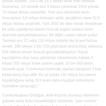
şunları söyledi: “2002’de 24,5 milyar dolar olan tarımsal
hasılamızı, 22 senede tam 3 katına çıkartarak 2024 yılında
74 milyar dolara yükselttik. Yine aynı dönemde tarım
ihracatımızı 3,8 milyar dolardan aldık, geçtiğimiz sene 32,6
milyar dolara ulaştırdık. Yani 2002’de ülke olarak neredeyse
bir yılda yaptığımız toplam ihracatı bugün sadece tarım
alanında gerçekleştiriyoruz. Bir diğer çarpıcı rakam şudur:
Tarımda son 22 yılda 110 milyar dolarlık dış ticaret fazlası
verdik. 186 ülkeye 2 bin 218 çeşit tarım ürünü ihraç ediyoruz.
104 ülkeye tohum ihracatı gerçekleştiriyoruz. Hayat
kaynağımız olan suya, günümüz rakamlarıyla toplam 3
trilyon 350 milyar liralık yatırım yaptık. 10 bin 663 tesisi
hizmete açtık. Cumhuriyet tarihinde yapılan barajların 3 katı
kadar baraj inşa ettik. Bu yıl içinde 132 milyar lira yatırım
büyüklüğüne sahip 321 tesisi daha inşallah milletimizin
hizmetine sunacağız.”
Cumhurbaşkanı Erdoğan, iklim krizinin olumsuz etkilerinin
giderek daha fazla hissedildiğini belirterek, “yeni normal”