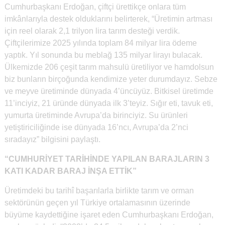
Cumhurbaşkanı Erdoğan, çiftçi ürettikçe onlara tüm
imkânlarıyla destek olduklarını belirterek, “Üretimin artması
için reel olarak 2,1 trilyon lira tarım desteği verdik.
Çiftçilerimize 2025 yılında toplam 84 milyar lira ödeme
yaptık. Yıl sonunda bu meblağ 135 milyar lirayı bulacak.
Ülkemizde 206 çeşit tarım mahsulü üretiliyor ve hamdolsun
biz bunların birçoğunda kendimize yeter durumdayız. Sebze
ve meyve üretiminde dünyada 4’üncüyüz. Bitkisel üretimde
11’inciyiz, 21 üründe dünyada ilk 3’teyiz. Sığır eti, tavuk eti,
yumurta üretiminde Avrupa’da birinciyiz. Su ürünleri
yetiştiriciliğinde ise dünyada 16’ncı, Avrupa’da 2’nci
sıradayız” bilgisini paylaştı.
“CUMHURİYET TARİHİNDE YAPILAN BARAJLARIN 3
KATI KADAR BARAJ İNŞA ETTİK”
Üretimdeki bu tarihî başarılarla birlikte tarım ve orman
sektörünün geçen yıl Türkiye ortalamasının üzerinde
büyüme kaydettiğine işaret eden Cumhurbaşkanı Erdoğan,