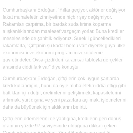
Cumhurbaşkanı Erdoğan, “Yıllar geçiyor, aktörler değişiyor
fakat muhalefetin zihniyetinde hiçbir şey değişmiyor.
Rakamları çarpıtma, bir bardak suda fırtına koparma
alışkanlıklarından maalesef vazgeçmiyorlar. Buna krediler
meselesinde de şahitlik ediyoruz. Sürekli güncelledikleri
rakamlarla, ‘Çiftçinin şu kadar borcu var’ diyerek güya ülke
ekonomisini ve ekonomi programımızı kötüleme
gayretindeler. Oysa çizdikleri karamsar tabloyla gerçekler
arasında ciddi fark var” diye konuştu.
Cumhurbaşkanı Erdoğan, çiftçilerin çok uygun şartlarda
kredi kullandığını, bunu da öyle muhalefetin iddia ettiği gibi
battıkları için değil, üretimlerini geliştirmek, kapasitelerini
artırmak, yurt dışına ve yeni pazarlara açılmak, işletmelerini
daha da büyütmek için aldıklarını belirtti.
Çiftçilerin ödemelerini de yaptığına, kredilerin geri dönüş
oranının yüzde 97 seviyesinde olduğuna dikkati çeken
Cumhurbaşkanı Erdoğan, Ziraat Bankasının verdiği