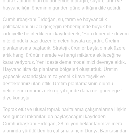
olarak adlandırılan bu dönemde toprağın, suyun, tarım ve
hayvancılığın öneminin günden güne arttığını dile getirdi.
Cumhurbaşkanı Erdoğan, su, tarım ve hayvancılık
politikalarını bu acı gerçeğin rehberliğinde büyük bir
ciddiyetle belirlediklerini kaydederek, “Son dönemde devrim
niteliğindeki bazı düzenlemeleri hayata geçirdik. Üretim
planlamasına başladık. Stratejik ürünler başta olmak üzere
artık hangi ürünün nerede ve hangi miktarda ekileceğine
karar veriyoruz. Yeni destekleme modelimizi devreye aldık.
Hayvancılıkta da planlama bölgeleri oluşturduk. Üretim
yapacak vatandaşlarımıza yönelik ilave teşvik ve
desteklerimizi ilan ettik. Üretim planlamasının olumlu
neticelerini önümüzdeki üç yıl içinde daha net göreceğiz”
diye konuştu.
Toprak etüt ve ulusal toprak haritalama çalışmalarına ilişkin
son güncel rakamları da paylaşacağını kaydeden
Cumhurbaşkanı Erdoğan, 28 milyon hektar tarım ve mera
alanında yürüttükleri bu çalışmalar için Dünya Bankasından