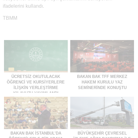
ifadelerini kullandı.
TBMM
ÜCRETSIZ OKUTULACAK
BAKAN BAK TFF MERKEZ
ÖĞRENCI VE KURSIYERLERE
HAKEM KURULU YAZ
İLIŞKIN YERLEŞTIRME
SEMINERINDE KONUŞTU
KILAVUZU YAYIMLANDI
BAKAN BAK İSTANBUL’DA
BÜYÜKŞEHIR ÇEVRESEL