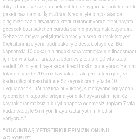
ihtiyaçlarına ve sizlerin beklentilerine uygun başarılı bir kredi
paketi hazırlamış. ‘İşim Ziraat Kredisi’yle birçok alanda
çiftçimize cazip fırsatlarda kredi kullandırıyoruz. Yeni hayata
geçecek bazı paketleri burada sizinle paylaşmak istiyorum.
Sebze ve meyve yetiştirmek amacıyla sera kurmak isteyen
üreticilerimize yeni kredi paketiyle destek oluyoruz. Bu
kapsamda 10 dekarın altındaki sera yatırımlarının finansmanı
için bir yıla kadar anapara ödemesiz toplam 10 yıla kadar
vadeli 10 milyon liraya kadar kredi imkânı sunuyoruz. Yatırım
tutarının yüzde 20’si öz kaynak olarak gerekirken genç ve
kadın çiftçi olması hâlinde öz kaynak oranı yüzde 10
uygulanacak. Hâlihazırda büyükbaş, süt hayvancılığı yapan
işletmelerin kapasite artışına yönelik hayvan alımı için öz
kaynak aranmaksızın bir yıl anapara ödemesiz, toplam 7 yıla
kadar vadeyle 5 milyon liraya kadar yatırım kredisi
veriyoruz.”
“KÜÇÜKBAŞ YETİŞTİRİCİLERİMİZİN ÖNÜNÜ
AÇIYORUZ”