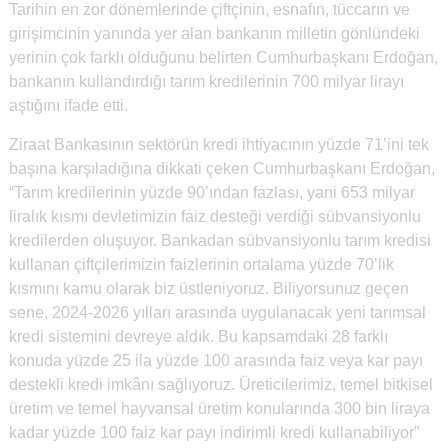
Tarihin en zor dönemlerinde çiftçinin, esnafın, tüccarın ve
girişimcinin yanında yer alan bankanın milletin gönlündeki
yerinin çok farklı olduğunu belirten Cumhurbaşkanı Erdoğan,
bankanın kullandırdığı tarım kredilerinin 700 milyar lirayı
aştığını ifade etti.
Ziraat Bankasının sektörün kredi ihtiyacının yüzde 71’ini tek
başına karşıladığına dikkati çeken Cumhurbaşkanı Erdoğan,
“Tarım kredilerinin yüzde 90’ından fazlası, yani 653 milyar
liralık kısmı devletimizin faiz desteği verdiği sübvansiyonlu
kredilerden oluşuyor. Bankadan sübvansiyonlu tarım kredisi
kullanan çiftçilerimizin faizlerinin ortalama yüzde 70’lik
kısmını kamu olarak biz üstleniyoruz. Biliyorsunuz geçen
sene, 2024-2026 yılları arasında uygulanacak yeni tarımsal
kredi sistemini devreye aldık. Bu kapsamdaki 28 farklı
konuda yüzde 25 ila yüzde 100 arasında faiz veya kar payı
destekli kredi imkânı sağlıyoruz. Üreticilerimiz, temel bitkisel
üretim ve temel hayvansal üretim konularında 300 bin liraya
kadar yüzde 100 faiz kar payı indirimli kredi kullanabiliyor”