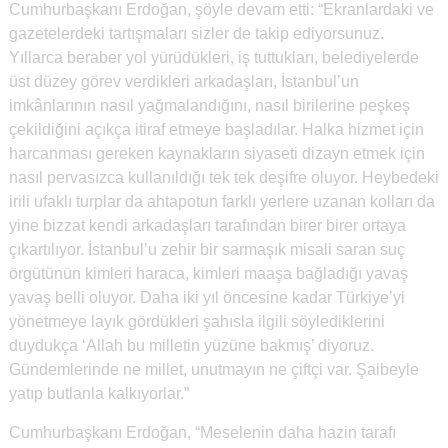
Cumhurbaşkanı Erdoğan, şöyle devam etti: “Ekranlardaki ve
gazetelerdeki tartışmaları sizler de takip ediyorsunuz.
Yıllarca beraber yol yürüdükleri, iş tuttukları, belediyelerde
üst düzey görev verdikleri arkadaşları, İstanbul’un
imkânlarının nasıl yağmalandığını, nasıl birilerine peşkeş
çekildiğini açıkça itiraf etmeye başladılar. Halka hizmet için
harcanması gereken kaynakların siyaseti dizayn etmek için
nasıl pervasızca kullanıldığı tek tek deşifre oluyor. Heybedeki
irili ufaklı turplar da ahtapotun farklı yerlere uzanan kolları da
yine bizzat kendi arkadaşları tarafından birer birer ortaya
çıkartılıyor. İstanbul’u zehir bir sarmaşık misali saran suç
örgütünün kimleri haraca, kimleri maaşa bağladığı yavaş
yavaş belli oluyor. Daha iki yıl öncesine kadar Türkiye’yi
yönetmeye layık gördükleri şahısla ilgili söylediklerini
duydukça ‘Allah bu milletin yüzüne bakmış’ diyoruz.
Gündemlerinde ne millet, unutmayın ne çiftçi var. Şaibeyle
yatıp butlanla kalkıyorlar.”
Cumhurbaşkanı Erdoğan, “Meselenin daha hazin tarafı