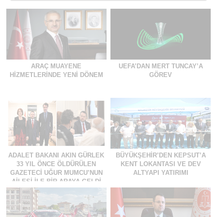
ARAÇ MUAYENE
UEFA’DAN MERT TUNCAY’A
HIZMETLERINDE YENI DÖNEM
GÖREV
ADALET BAKANI AKIN GÜRLEK
BÜYÜKŞEHIR’DEN KEPSUT’A
33 YIL ÖNCE ÖLDÜRÜLEN
KENT LOKANTASI VE DEV
GAZETECI UĞUR MUMCU’NUN
ALTYAPI YATIRIMI
AILESI İLE BIR ARAYA GELDI