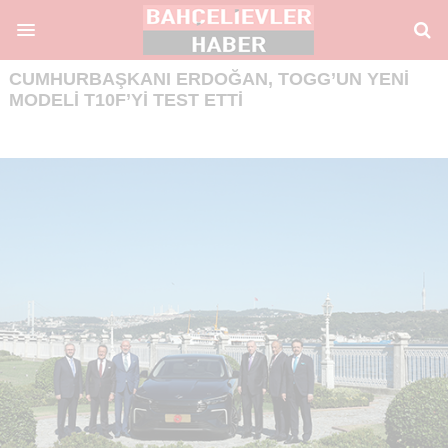
CUMHURBAŞKANI ERDOĞAN, TOGG’UN YENI
MODELI T10F’YI TEST ETTI