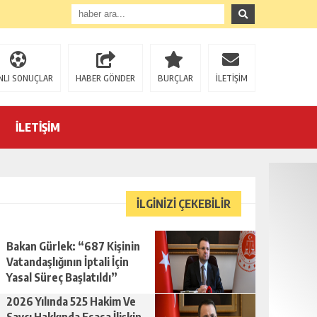
NLI SONUÇLAR
HABER GÖNDER
BURÇLAR
İLETİŞİM
İletişim Başkanı Duran’ın “Dijital Egemenlik Ekseninde 2. İletişim Şûrası ve Türkiye’nin Yeni İletişim Vizyonu” başlıklı makalesi
İLETİŞİM
di
İLGİNİZİ ÇEKEBİLİR
Bakan Gürlek: “687 Kişinin
Vatandaşlığının İptali İçin
Yasal Süreç Başlatıldı”
2026 Yılında 525 Hakim Ve