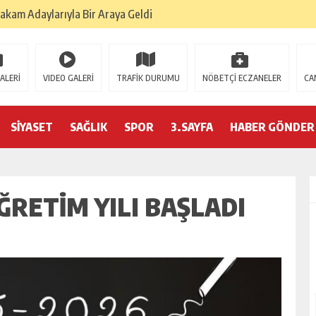
akam Adaylarıyla Bir Araya Geldi
 Denetleniyor
mhurbaşkanı Erdoğan’ın, Suudi Arabistan ziyaretine ilişkin açıklama
ALERİ
VIDEO GALERİ
TRAFİK DURUMU
NÖBETÇİ ECZANELER
CA
lişim 500 Listesinde
SİYASET
SAĞLIK
SPOR
3.SAYFA
HABER GÖNDER
de Kimseye Özel Statü Tanınmıyor”
li’ Şekilde Hayatını Kaybeden Behçet Oktay’ın Ailesi İle Bir Araya Gel
ĞRETIM YILI BAŞLADI