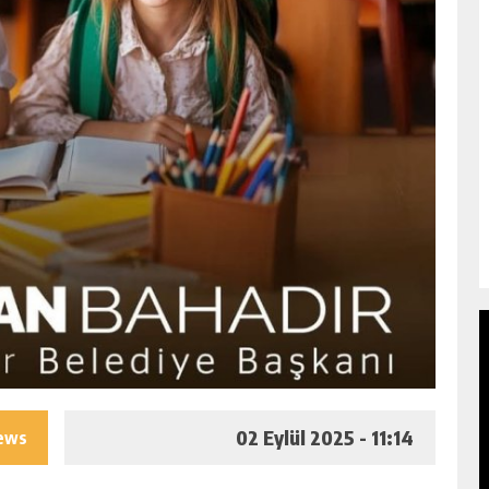
02 Eylül 2025 - 11:14
iews
I
SAĞLIK BAKANI MEMIŞOĞLU KAYMAKAM
LINDI,
ADAYLARIYLA BIR ARAYA GELDI