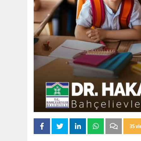
35 v
ŞININ
2026 YILINDA 525 HAKIM VE SAVC
 İÇIN YASAL
HAKKINDA ESASA İLIŞKIN KARAR A