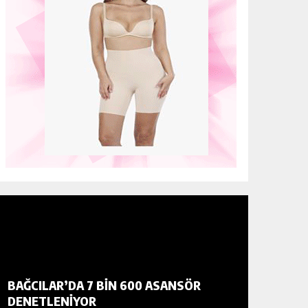
BAĞCILAR’DA 7 BIN 600 ASANSÖR
İLETIŞI
DENETLENIYOR
CUMHUR