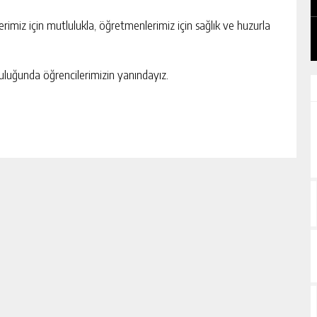
GÜNLÜK HABER AKIŞI
erimiz için mutlulukla, öğretmenlerimiz için sağlık ve huzurla
uluğunda öğrencilerimizin yanındayız.