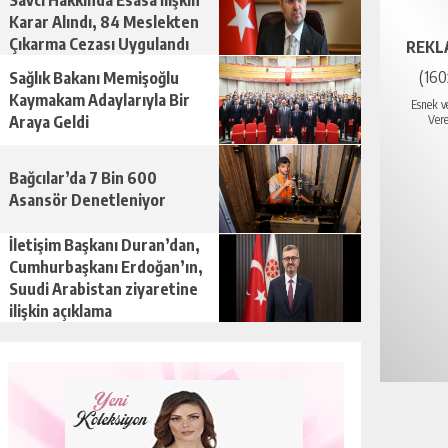
Savcı Hakkında Esasa İlişkin
Karar Alındı, 84 Meslekten
Çıkarma Cezası Uygulandı
REKL
(16
Sağlık Bakanı Memişoğlu
Kaymakam Adaylarıyla Bir
Esnek v
Araya Geldi
Vere
Bağcılar’da 7 Bin 600
Asansör Denetleniyor
İletişim Başkanı Duran’dan,
Cumhurbaşkanı Erdoğan’ın,
Suudi Arabistan ziyaretine
ilişkin açıklama