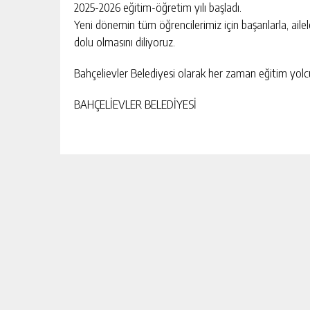
2025-2026 eğitim-öğretim yılı başladı.
84 MESLEKTEN ÇIKARMA CEZASI
KIŞI
GÜNLÜK HABER AKIŞI
UYGULANDI
Yeni dönemin tüm öğrencilerimiz için başarılarla, ailel
dolu olmasını diliyoruz.
Bahçelievler Belediyesi olarak her zaman eğitim yolc
BAHÇELİEVLER BELEDİYESİ