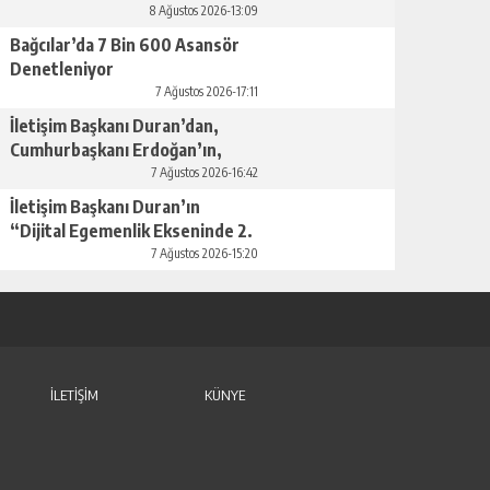
Geldi
8 Ağustos 2026-13:09
Bağcılar’da 7 Bin 600 Asansör
Denetleniyor
7 Ağustos 2026-17:11
İletişim Başkanı Duran’dan,
Cumhurbaşkanı Erdoğan’ın,
Suudi Arabistan ziyaretine
7 Ağustos 2026-16:42
ilişkin açıklama
İletişim Başkanı Duran’ın
“Dijital Egemenlik Ekseninde 2.
İletişim Şûrası ve Türkiye’nin
7 Ağustos 2026-15:20
Yeni İletişim Vizyonu” başlıklı
makalesi
İLETİŞİM
KÜNYE