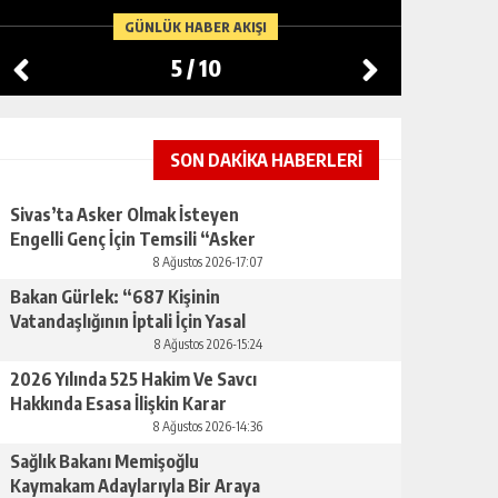
ARABIST
GÜNLÜK HABER AKIŞI
AÇIKLA
5
/
10
SON DAKİKA HABERLERİ
Sivas’ta Asker Olmak İsteyen
Engelli Genç İçin Temsili “Asker
Eğlencesi” Düzenlendi
8 Ağustos 2026-17:07
Bakan Gürlek: “687 Kişinin
Vatandaşlığının İptali İçin Yasal
Süreç Başlatıldı”
8 Ağustos 2026-15:24
2026 Yılında 525 Hakim Ve Savcı
Hakkında Esasa İlişkin Karar
Alındı, 84 Meslekten Çıkarma
8 Ağustos 2026-14:36
Cezası Uygulandı
Sağlık Bakanı Memişoğlu
Kaymakam Adaylarıyla Bir Araya