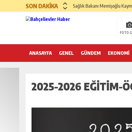
SON DAKİKA
Sağlık Bakanı Memişoğlu Kaym
Bağcılar’da 7 Bin 600 Asansör
İletişim Başkanı Duran’dan, Cu
FOTO G
ANASAYFA
GENEL
İBB’nin Teknoloji İştirakleri Bi
GÜNDEM
EKONOMİ
Bakan Gürlek: “Kanun Teklifin
Bakan Gürlek 17 Yıl Önce ‘şüphe
2025-2026 EĞITIM-Ö