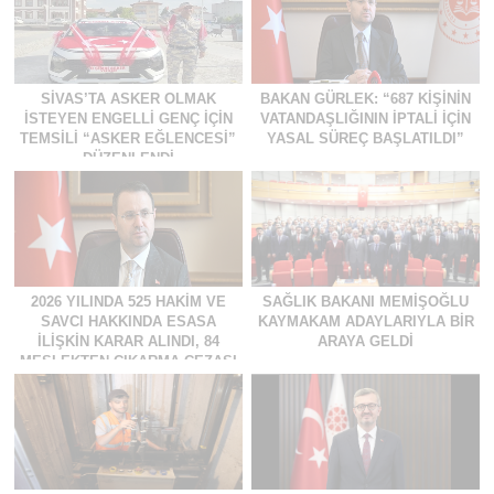
SIVAS’TA ASKER OLMAK
BAKAN GÜRLEK: “687 KIŞININ
İSTEYEN ENGELLI GENÇ İÇIN
VATANDAŞLIĞININ İPTALI İÇIN
TEMSILI “ASKER EĞLENCESI”
YASAL SÜREÇ BAŞLATILDI”
DÜZENLENDI
2026 YILINDA 525 HAKIM VE
SAĞLIK BAKANI MEMIŞOĞLU
SAVCI HAKKINDA ESASA
KAYMAKAM ADAYLARIYLA BIR
İLIŞKIN KARAR ALINDI, 84
ARAYA GELDI
MESLEKTEN ÇIKARMA CEZASI
UYGULANDI