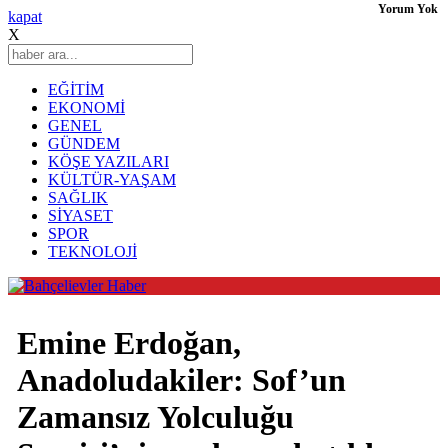
Yorum Yok
kapat
X
EĞİTİM
EKONOMİ
GENEL
GÜNDEM
KÖŞE YAZILARI
KÜLTÜR-YAŞAM
SAĞLIK
SİYASET
SPOR
TEKNOLOJİ
Emine Erdoğan,
Anadoludakiler: Sof’un
Zamansız Yolculuğu