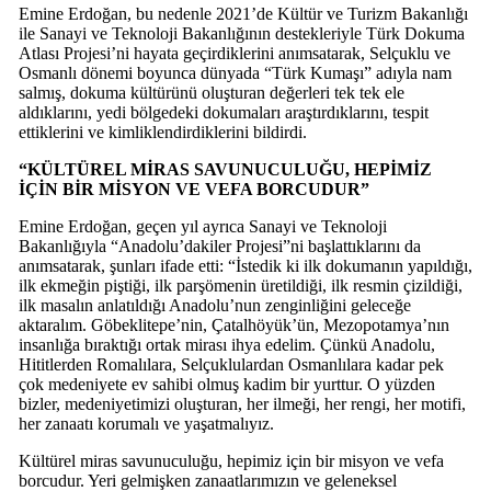
Emine Erdoğan, bu nedenle 2021’de Kültür ve Turizm Bakanlığı
ile Sanayi ve Teknoloji Bakanlığının destekleriyle Türk Dokuma
Atlası Projesi’ni hayata geçirdiklerini anımsatarak, Selçuklu ve
Osmanlı dönemi boyunca dünyada “Türk Kumaşı” adıyla nam
salmış, dokuma kültürünü oluşturan değerleri tek tek ele
aldıklarını, yedi bölgedeki dokumaları araştırdıklarını, tespit
ettiklerini ve kimliklendirdiklerini bildirdi.
“KÜLTÜREL MİRAS SAVUNUCULUĞU, HEPİMİZ
İÇİN BİR MİSYON VE VEFA BORCUDUR”
Emine Erdoğan, geçen yıl ayrıca Sanayi ve Teknoloji
Bakanlığıyla “Anadolu’dakiler Projesi”ni başlattıklarını da
anımsatarak, şunları ifade etti: “İstedik ki ilk dokumanın yapıldığı,
ilk ekmeğin piştiği, ilk parşömenin üretildiği, ilk resmin çizildiği,
ilk masalın anlatıldığı Anadolu’nun zenginliğini geleceğe
aktaralım. Göbeklitepe’nin, Çatalhöyük’ün, Mezopotamya’nın
insanlığa bıraktığı ortak mirası ihya edelim. Çünkü Anadolu,
Hititlerden Romalılara, Selçuklulardan Osmanlılara kadar pek
çok medeniyete ev sahibi olmuş kadim bir yurttur. O yüzden
bizler, medeniyetimizi oluşturan, her ilmeği, her rengi, her motifi,
her zanaatı korumalı ve yaşatmalıyız.
Kültürel miras savunuculuğu, hepimiz için bir misyon ve vefa
borcudur. Yeri gelmişken zanaatlarımızın ve geleneksel