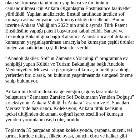
olan sof kumaşın tanıtımının yapılması ve üretiminin
canlandırılması için Ankara Olgunlaşma Enstitüsünce faaliyetler
yürütüldü. Yapılan analizlerde, Enstitü tarafından üretilen sof
kumaşın aslına en yakın sof kumaş olduğu tescillendi. Bunun
üzerine Ankara Valiliğinin 2022’nin aralık ayında Türk Patent
Enstitüsüne yaptığı patent başvurusu kabul edildi. Sanayi ve
Teknoloji Bakanlığına bağlı Kalkınma Ajanslarınca sof dokuma
kumaşının yaygınlaştırılması amacıyla bu kumaştan çeşitli ürünler
üreten zanaatkârlara çeşitli destekler verildi.
“Anadoludakiler: Sof’un Zamansız Yolculuğu” programına ev
sahipliği yapan Kültür ve Turizm Bakanlığına bağlı Anadolu
Medeniyetleri Müzesi ise geçmişte sof kumaşın üretilip satıldığı
yerlerden biri olarak, bu kültürün yaşatılmasında simgesel öneme
sahip bulunuyor.
Ankara’nın kadim dokuma geleneğini çağdaş tasarımlarla
buluşturan “Zamansız Zarafet: Sof Dokumanın Yeniden Doğuşu”
koleksiyonu, Ankara Valiliği İz Ankara Tasarım ve El Sanatları
Merkezi’nde hazırlandı. Koleksiyon, Ankara tiftik keçisinin
ipeksi tiftiğinden dokunan, coğrafi işaret tescilli sof kumaşın
yeniden yorumlanmasıyla oluşturuldu.
Toplamda 35 parçadan oluşan koleksiyonda, çarpana, suzeni, tel
kırma, kurdele nakışı, filkete oyası, punch, ebru ve halkar gibi