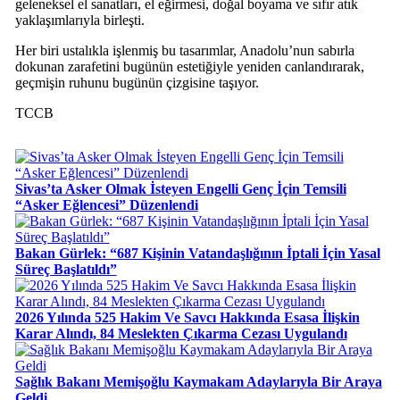
geleneksel el sanatları, el eğirmesi, doğal boyama ve sıfır atık
yaklaşımlarıyla birleşti.
Her biri ustalıkla işlenmiş bu tasarımlar, Anadolu’nun sabırla
dokunan zarafetini bugünün estetiğiyle yeniden canlandırarak,
geçmişin ruhunu bugünün çizgisine taşıyor.
TCCB
Sivas’ta Asker Olmak İsteyen Engelli Genç İçin Temsili
“Asker Eğlencesi” Düzenlendi
Bakan Gürlek: “687 Kişinin Vatandaşlığının İptali İçin Yasal
Süreç Başlatıldı”
2026 Yılında 525 Hakim Ve Savcı Hakkında Esasa İlişkin
Karar Alındı, 84 Meslekten Çıkarma Cezası Uygulandı
Sağlık Bakanı Memişoğlu Kaymakam Adaylarıyla Bir Araya
Geldi