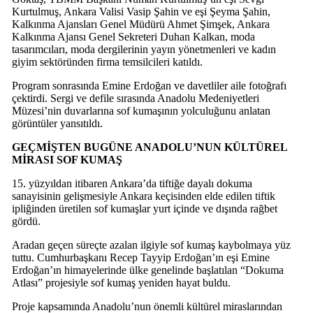
Kurtulmuş, Ankara Valisi Vasip Şahin ve eşi Şeyma Şahin,
Kalkınma Ajansları Genel Müdürü Ahmet Şimşek, Ankara
Kalkınma Ajansı Genel Sekreteri Duhan Kalkan, moda
tasarımcıları, moda dergilerinin yayın yönetmenleri ve kadın
giyim sektöründen firma temsilcileri katıldı.
Program sonrasında Emine Erdoğan ve davetliler aile fotoğrafı
çektirdi. Sergi ve defile sırasında Anadolu Medeniyetleri
Müzesi’nin duvarlarına sof kumaşının yolculuğunu anlatan
görüntüler yansıtıldı.
GEÇMİŞTEN BUGÜNE ANADOLU’NUN KÜLTÜREL
MİRASI SOF KUMAŞ
15. yüzyıldan itibaren Ankara’da tiftiğe dayalı dokuma
sanayisinin gelişmesiyle Ankara keçisinden elde edilen tiftik
ipliğinden üretilen sof kumaşlar yurt içinde ve dışında rağbet
gördü.
Aradan geçen süreçte azalan ilgiyle sof kumaş kaybolmaya yüz
tuttu. Cumhurbaşkanı Recep Tayyip Erdoğan’ın eşi Emine
Erdoğan’ın himayelerinde ülke genelinde başlatılan “Dokuma
Atlası” projesiyle sof kumaş yeniden hayat buldu.
Proje kapsamında Anadolu’nun önemli kültürel miraslarından