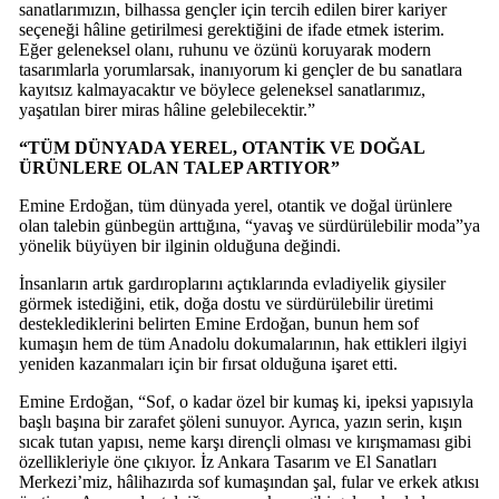
sanatlarımızın, bilhassa gençler için tercih edilen birer kariyer
seçeneği hâline getirilmesi gerektiğini de ifade etmek isterim.
Eğer geleneksel olanı, ruhunu ve özünü koruyarak modern
tasarımlarla yorumlarsak, inanıyorum ki gençler de bu sanatlara
kayıtsız kalmayacaktır ve böylece geleneksel sanatlarımız,
yaşatılan birer miras hâline gelebilecektir.”
“TÜM DÜNYADA YEREL, OTANTİK VE DOĞAL
ÜRÜNLERE OLAN TALEP ARTIYOR”
Emine Erdoğan, tüm dünyada yerel, otantik ve doğal ürünlere
olan talebin günbegün arttığına, “yavaş ve sürdürülebilir moda”ya
yönelik büyüyen bir ilginin olduğuna değindi.
İnsanların artık gardıroplarını açtıklarında evladiyelik giysiler
görmek istediğini, etik, doğa dostu ve sürdürülebilir üretimi
desteklediklerini belirten Emine Erdoğan, bunun hem sof
kumaşın hem de tüm Anadolu dokumalarının, hak ettikleri ilgiyi
yeniden kazanmaları için bir fırsat olduğuna işaret etti.
Emine Erdoğan, “Sof, o kadar özel bir kumaş ki, ipeksi yapısıyla
başlı başına bir zarafet şöleni sunuyor. Ayrıca, yazın serin, kışın
sıcak tutan yapısı, neme karşı dirençli olması ve kırışmaması gibi
özellikleriyle öne çıkıyor. İz Ankara Tasarım ve El Sanatları
Merkezi’miz, hâlihazırda sof kumaşından şal, fular ve erkek atkısı