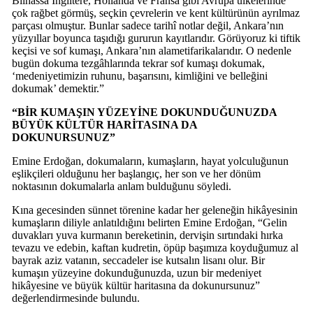
Bilhassa İngiltere, Hollanda ve Fransa gibi Avrupa ülkelerinde
çok rağbet görmüş, seçkin çevrelerin ve kent kültürünün ayrılmaz
parçası olmuştur. Bunlar sadece tarihî notlar değil, Ankara’nın
yüzyıllar boyunca taşıdığı gururun kayıtlarıdır. Görüyoruz ki tiftik
keçisi ve sof kumaşı, Ankara’nın alametifarikalarıdır. O nedenle
bugün dokuma tezgâhlarında tekrar sof kumaşı dokumak,
‘medeniyetimizin ruhunu, başarısını, kimliğini ve belleğini
dokumak’ demektir.”
“BİR KUMAŞIN YÜZEYİNE DOKUNDUĞUNUZDA
BÜYÜK KÜLTÜR HARİTASINA DA
DOKUNURSUNUZ”
Emine Erdoğan, dokumaların, kumaşların, hayat yolculuğunun
eşlikçileri olduğunu her başlangıç, her son ve her dönüm
noktasının dokumalarla anlam bulduğunu söyledi.
Kına gecesinden sünnet törenine kadar her geleneğin hikâyesinin
kumaşların diliyle anlatıldığını belirten Emine Erdoğan, “Gelin
duvakları yuva kurmanın bereketinin, dervişin sırtındaki hırka
tevazu ve edebin, kaftan kudretin, öpüp başımıza koyduğumuz al
bayrak aziz vatanın, seccadeler ise kutsalın lisanı olur. Bir
kumaşın yüzeyine dokunduğunuzda, uzun bir medeniyet
hikâyesine ve büyük kültür haritasına da dokunursunuz”
değerlendirmesinde bulundu.