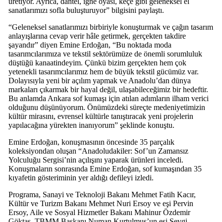
üretiyor. Ayrıca, dantel, iğne oyası, keçe gibi geleneksel el
sanatlarımızı sofla buluşturuyor” bilgisini paylaştı.
“Geleneksel sanatlarımızı birbiriyle konuşturmak ve çağın tasarım
anlayışlarına cevap verir hâle getirmek, gerçekten takdire
şayandır” diyen Emine Erdoğan, “Bu noktada moda
tasarımcılarımıza ve tekstil sektörümüze de önemli sorumluluk
düştüğü kanaatindeyim. Çünkü bizim gerçekten hem çok
yetenekli tasarımcılarımız hem de büyük tekstil gücümüz var.
Dolayısıyla yeni bir açılım yapmak ve Anadolu’dan dünya
markaları çıkarmak bir hayal değil, ulaşabileceğimiz bir hedeftir.
Bu anlamda Ankara sof kumaşı için atılan adımların ilham verici
olduğunu düşünüyorum. Önümüzdeki süreçte medeniyetimizin
kültür mirasını, evrensel kültürle tanıştıracak yeni projelerin
yapılacağına yürekten inanıyorum” şeklinde konuştu.
Emine Erdoğan, konuşmasının öncesinde 35 parçalık
koleksiyondan oluşan “Anadoludakiler: Sof’un Zamansız
Yolculuğu Sergisi’nin açılışını yaparak ürünleri inceledi.
Konuşmaların sonrasında Emine Erdoğan, sof kumaşından 35
kıyafetin gösteriminin yer aldığı defileyi izledi.
Programa, Sanayi ve Teknoloji Bakanı Mehmet Fatih Kacır,
Kültür ve Turizm Bakanı Mehmet Nuri Ersoy ve eşi Pervin
Ersoy, Aile ve Sosyal Hizmetler Bakanı Mahinur Özdemir
Göktaş, TBMM Başkanı Numan Kurtulmuş’un eşi Sevgi