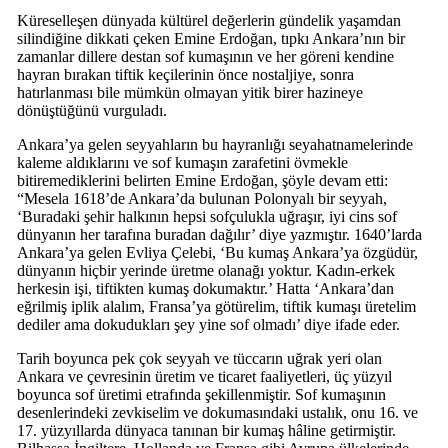
Küreselleşen dünyada kültürel değerlerin gündelik yaşamdan
silindiğine dikkati çeken Emine Erdoğan, tıpkı Ankara’nın bir
zamanlar dillere destan sof kumaşının ve her göreni kendine
hayran bırakan tiftik keçilerinin önce nostaljiye, sonra
hatırlanması bile mümkün olmayan yitik birer hazineye
dönüştüğünü vurguladı.
Ankara’ya gelen seyyahların bu hayranlığı seyahatnamelerinde
kaleme aldıklarını ve sof kumaşın zarafetini övmekle
bitiremediklerini belirten Emine Erdoğan, şöyle devam etti:
“Mesela 1618’de Ankara’da bulunan Polonyalı bir seyyah,
‘Buradaki şehir halkının hepsi sofçulukla uğraşır, iyi cins sof
dünyanın her tarafına buradan dağılır’ diye yazmıştır. 1640’larda
Ankara’ya gelen Evliya Çelebi, ‘Bu kumaş Ankara’ya özgüdür,
dünyanın hiçbir yerinde üretme olanağı yoktur. Kadın-erkek
herkesin işi, tiftikten kumaş dokumaktır.’ Hatta ‘Ankara’dan
eğrilmiş iplik alalım, Fransa’ya götürelim, tiftik kumaşı üretelim
dediler ama dokudukları şey yine sof olmadı’ diye ifade eder.
Tarih boyunca pek çok seyyah ve tüccarın uğrak yeri olan
Ankara ve çevresinin üretim ve ticaret faaliyetleri, üç yüzyıl
boyunca sof üretimi etrafında şekillenmiştir. Sof kumaşının
desenlerindeki zevkiselim ve dokumasındaki ustalık, onu 16. ve
17. yüzyıllarda dünyaca tanınan bir kumaş hâline getirmiştir.